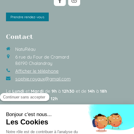
Prendre rendez-vous
Contact
NatuRéau
6 rue du Four de Cramard
86190
Chalandray
Afficher le téléphone
sophie.royaux@gmail.com
Le
Lundi
et
Mardi
de
9h
à
12h30
et de
14h
à
18h
Le
Mercredi
de
9h
à
12h
Le
Jeudi
et
Vendredi
de
9h
à
12h
et de
14h
à
18h
©2019 NatuRéau - Naturopathe Chalandray