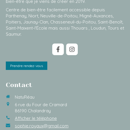
bien-être que je viens de créer en 2019.
Centre de bien-être facilement accessible depuis
Parthenay, Niort, Neuville-de-Poitou, Migné-Auxances,
Poitiers, Jaunay-Clan, Chasseneuil-du-Poitou, Saint-Benoît,
Saint-Maixent-l'École mais aussi Thouars , Loudun, Tours et
Saumur.
Prendre rendez-vous
Contact
NatuRéau
6 rue du Four de Cramard
86190
Chalandray
Afficher le téléphone
sophie.royaux@gmail.com