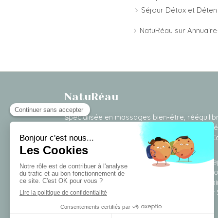
Séjour Détox et Déten
NatuRéau sur Annuaire-
NatuRéau
S
pécialisée en massages bien-être, rééquili
alimentaires, psychologie et soins de magné
propose des cures et des séjours dans le Ce
être que je viens de créer en 2019.
Centre de bien-être facilement accessible de
Niort, Neuville-de-Poitou, Migné-Auxances, Po
Clan, Chasseneuil-du-Poitou, Saint-Benoît, Sa
l'École mais aussi Thouars , Loudun, Tours et