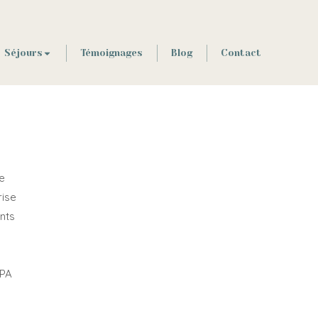
Séjours
Témoignages
Blog
Contact
e
rise
nts
SPA