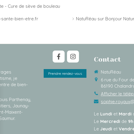
te - Cure de sève de bouleau
sante-bien-etre.fr
NatuRéau sur Bonjour Natu
Contact
brages
NatuRéau
Prendre rendez-vous
tisme, je
6 rue du Four 
ntre de bien-
86190
Chalandr
Afficher le télé
puis Parthenay,
sophie.royaux
itiers, Jaunay-
int-Maixent-
Le
Lundi
et
Mardi
 Saumur.
Le
Mercredi
de
9h
Le
Jeudi
et
Vendr