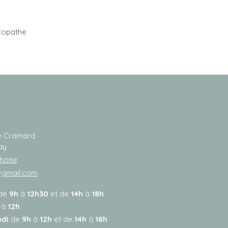
ropathe
de Cramard
ay
phone
@gmail.com
de
9h
à
12h30
et de
14h
à
18h
à
12h
edi
de
9h
à
12h
et de
14h
à
18h