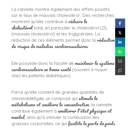
La cannelle montre également des effets positifs
sur le taux de mauvais cholestérol . Des recherches
réduire le
montrent qu'elle contribue à
cholestérol
total, en particulier le cholestérol LDL
(mauvais cholestérol) et les triglycérides. La
réduction
réduction de ces éléments permet donc la
du risque de maladies cardiovasculaires
.
maintenir le système
Elle possède donc la faculté de
cardiovasculaire en bonne santé
(souvent à risque
chez les patients diabétiques).
Parce qu'elle contient de grandes quantités de
stimule le
cinnamaldéhyde, un composé qui
métabolisme et améliore la concentration
, la cannelle
améliorer l'état physique et
contribue également à
mental
, ainsi qu'à stimuler la combustion des
facilite la perte de poids
graisses corporelles, ce qui
.