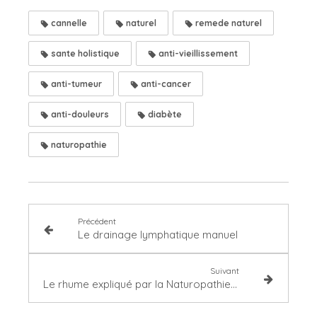
cannelle
naturel
remede naturel
sante holistique
anti-vieillissement
anti-tumeur
anti-cancer
anti-douleurs
diabète
naturopathie
Précédent
Le drainage lymphatique manuel
Suivant
Le rhume expliqué par la Naturopathie : comment l'éviter ou le soulager ?