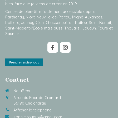
bien-être que je viens de créer en 2019.
Centre de bien-être facilement accessible depuis
Parthenay, Niort, Neuville-de-Poitou, Migné-Auxances,
Poitiers, Jaunay-Clan, Chasseneuil-du-Poitou, Saint-Benoît,
Saint-Maixent-l'École mais aussi Thouars , Loudun, Tours et
Saumur.
Prendre rendez-vous
Contact
NatuRéau
6 rue du Four de Cramard
86190
Chalandray
Afficher le téléphone
sophie.royaux@gmail.com