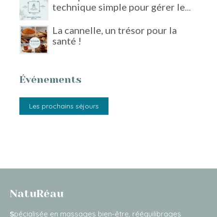
technique simple pour gérer le
stress
La cannelle, un trésor pour la
santé !
Événements
Les prochains séjours
NatuRéau
S
pécialisée en massages bien-être, rééquilibrages